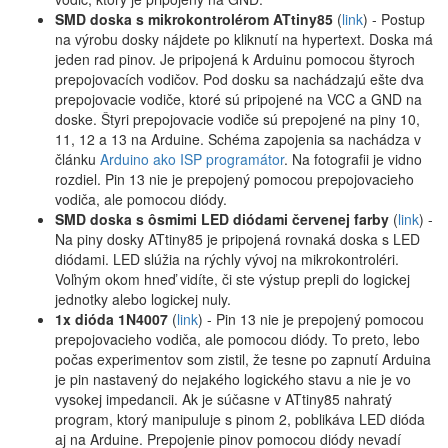
SMD doska s mikrokontrolérom ATtiny85
(
link
) - Postup
na výrobu dosky nájdete po kliknutí na hypertext. Doska má
jeden rad pinov. Je pripojená k Arduinu pomocou štyroch
prepojovacích vodičov. Pod dosku sa nachádzajú ešte dva
prepojovacie vodiče, ktoré sú pripojené na VCC a GND na
doske. Štyri prepojovacie vodiče sú prepojené na piny 10,
11, 12 a 13 na Arduine. Schéma zapojenia sa nachádza v
článku
Arduino ako ISP programátor
. Na fotografii je vidno
rozdiel. Pin 13 nie je prepojený pomocou prepojovacieho
vodiča, ale pomocou diódy.
SMD doska s ôsmimi LED diódami červenej farby
(
link
) -
Na piny dosky ATtiny85 je pripojená rovnaká doska s LED
diódami. LED slúžia na rýchly vývoj na mikrokontroléri.
Voľným okom hneď vidíte, či ste výstup prepli do logickej
jednotky alebo logickej nuly.
1x dióda 1N4007
(
link
) - Pin 13 nie je prepojený pomocou
prepojovacieho vodiča, ale pomocou diódy. To preto, lebo
počas experimentov som zistil, že tesne po zapnutí Arduina
je pin nastavený do nejakého logického stavu a nie je vo
vysokej impedancii. Ak je súčasne v ATtiny85 nahratý
program, ktorý manipuluje s pinom 2, poblikáva LED dióda
aj na Arduine. Prepojenie pinov pomocou diódy nevadí