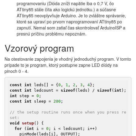
programovaniu (Dióda zníži napätie iba o 0,7 V, čo
ATtiny85 stále číta ako logickú jednotku.) a súčasne
ATtiny85 neovplyvňuje Arduino. Je to zvláštne správanie,
ktoré sa upraví po prvom naprogramovaní ATtiny85 po
zapnutí. Nemal som zatiaľ čas skontrolovať ArduinoISP a
presnú príčinu problému nepoznám.
Vzorový program
Na otestovanie zapojenia je vhodný jednoduchý program. V tomto
prípade to je program, ktorý postupne zapne LED díódy na
pinoch 0 - 4.
const
int
 leds[] = {
0
, 
1
, 
2
, 
3
, 
4
const
int
 ledcount = 
sizeof
(leds) / 
sizeof
(
int
int
 step = 
0
const
int
 sleep = 
200
;

// the setup routine runs once when you press re
set:
void
setup
()
{

for
 (
int
 i = 
0
; i < ledcount; i++)

    pinMode(leds[i], OUTPUT);
