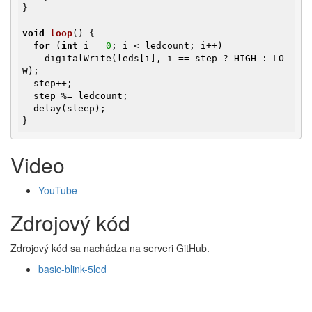
}

void
loop
()
{

for
 (
int
 i = 
0
; i < ledcount; i++)

    digitalWrite(leds[i], i == step ? HIGH : LO
W);

  step++;

  step %= ledcount;

  delay(sleep);

}
Video
YouTube
Zdrojový kód
Zdrojový kód sa nachádza na serveri GitHub.
basic-blink-5led