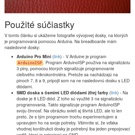
Použité súčiastky
V tomto článku si ukážeme fotografie vývojovej dosky, na ktorých
je programovaná pomocou Arduina. Na breadboarde mám
nasledovné dosky:
Arduino Pro Mini
(
link
) - V Arduine je program
. Program ArduinoISP používa na signalizáciu
ArduinoISP
3 piny, pomocou ktorých signalizuje programovanie
cieľového mikrokontroléra. Pretože sa nachádzajú na
pinoch 7, 8 a 9, pripojil som na ne nasledovnú dosku s LED
diódami.
SMD doska s ôsmimi LED diódami žltej farby
(
link
) - Na
doske je 8 LED diód. Z toho sú využité 3 na signalizáciu
programovania. Takto signalizuje program ArduinoISP
svoju činnosť. Na obrázku svieti aj štvrtá LED, ale to len
preto, že s tým programom trochu experimentujem a
upravujem ho na svoje potreby. Všimnite si, že vďaka
vhodnej konštrukcii dosky je potrebný iba jeden prepojovací
vodič, ktorý je pripojený na GND.