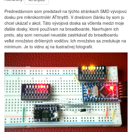
Prednedávnom som predstavil na týchto stránkach SMD vývojovú
dosku pre mikrokontrolér ATtiny85. V dnešnom článku by som ju
chcel ukázať v akcii. Táto vývojová doska sa včlenila medzi moje
ďalšie dosky, ktoré používam na breadboarde. Navrhujem ich
preto, aby som nemusel neustále zastrkávať do breadboardu
veľké množstvo drôtených vodičov. Ich množstvo sa zredukuje na
minimum. Je to vidno aj na ilustračnej fotografii.