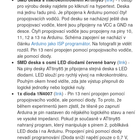
pro výrobu desky najdete po kliknutí na hypertext. Deska
má jednu řadu pinů. Je připojena k Arduinu pomocí čtyř
propojovacích vodičů. Pod desku se nacházejí ještě dva
propojovací vodiče, které jsou připojeny na VCC a GND na
desce. Čtyři propojovací vodiče jsou propojeny na piny 10,
11, 12 a 13 na Arduinu. Schéma zapojení se nachází v
článku
Arduino jako ISP programátor
. Na fotografii je vidět
rozdíl. Pin 13 není propojen pomocí propojovacího vodiče,
ale pomocí diody.
SMD deska s osmi LED diodami červené barvy
(
link
) -
Na piny desky ATtiny85 je připojena stejná deska s LED
diodami. LED slouží pro rychlý vývoj na mikrokontroléru.
Pouhým okem hned vidíte, zda jste výstup přepnuli do
logické jednotky nebo logické nuly.
1x dioda 1N4007
(
link
) - Pin 13 není propojen pomocí
propojovacího vodiče, ale pomocí diody. To proto, že
během experimentů jsem zjistil, že těsně po zapnutí
Arduina je pin nastaven do nějakého logického stavu a není
ve vysoké impedanci. Pokud je současně v ATtiny85
nahraný program, který manipuluje s pinem 2, poblikává
LED dioda i na Arduinu. Propojení pinů pomocí diody
nevadí programování (Dioda sníží napětí pouze o 0,7 V,