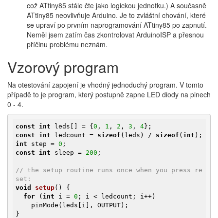
což ATtiny85 stále čte jako logickou jednotku.) A současně
ATtiny85 neovlivňuje Arduino. Je to zvláštní chování, které
se upraví po prvním naprogramování ATtiny85 po zapnutí.
Neměl jsem zatím čas zkontrolovat ArduinoISP a přesnou
příčinu problému neznám.
Vzorový program
Na otestování zapojení je vhodný jednoduchý program. V tomto
případě to je program, který postupně zapne LED diody na pinech
0 - 4.
const
int
 leds[] = {
0
, 
1
, 
2
, 
3
, 
4
const
int
 ledcount = 
sizeof
(leds) / 
sizeof
(
int
int
 step = 
0
const
int
 sleep = 
200
;

// the setup routine runs once when you press re
set:
void
setup
()
{

for
 (
int
 i = 
0
; i < ledcount; i++)

    pinMode(leds[i], OUTPUT);

}
