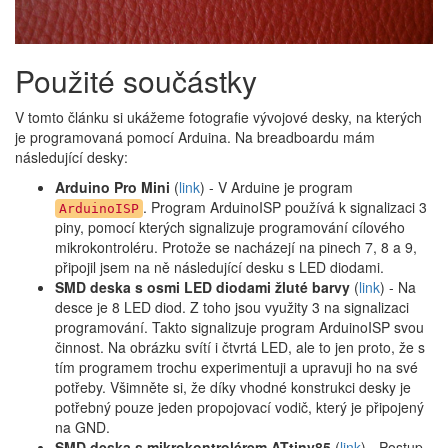
Použité součástky
V tomto článku si ukážeme fotografie vývojové desky, na kterých
je programovaná pomocí Arduina. Na breadboardu mám
následující desky:
Arduino Pro Mini
(
link
) - V Arduine je program
. Program ArduinoISP používá k signalizaci 3
ArduinoISP
piny, pomocí kterých signalizuje programování cílového
mikrokontroléru. Protože se nacházejí na pinech 7, 8 a 9,
připojil jsem na ně následující desku s LED diodami.
SMD deska s osmi LED diodami žluté barvy
(
link
) - Na
desce je 8 LED diod. Z toho jsou využity 3 na signalizaci
programování. Takto signalizuje program ArduinoISP svou
činnost. Na obrázku svítí i čtvrtá LED, ale to jen proto, že s
tím programem trochu experimentuji a upravuji ho na své
potřeby. Všimněte si, že díky vhodné konstrukci desky je
potřebný pouze jeden propojovací vodič, který je připojený
na GND.
SMD deska s mikrokontrolérem ATtiny85
(
link
) - Postup