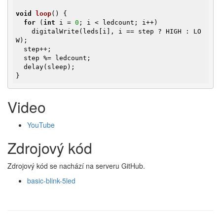
void
loop
()
{

for
 (
int
 i = 
0
; i < ledcount; i++)

    digitalWrite(leds[i], i == step ? HIGH : LO
W);

  step++;

  step %= ledcount;

  delay(sleep);

}
Video
YouTube
Zdrojový kód
Zdrojový kód se nachází na serveru GitHub.
basic-blink-5led