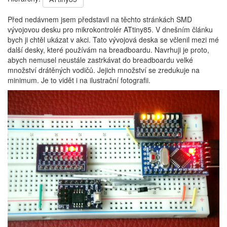
Před nedávnem jsem představil na těchto stránkách SMD
vývojovou desku pro mikrokontrolér ATtiny85. V dnešním článku
bych ji chtěl ukázat v akci. Tato vývojová deska se včlenil mezi mé
další desky, které používám na breadboardu. Navrhuji je proto,
abych nemusel neustále zastrkávat do breadboardu velké
množství drátěných vodičů. Jejich množství se zredukuje na
minimum. Je to vidět i na ilustrační fotografii.