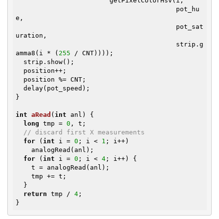
                        getPixelColorHsv(i,

                                         pot_hu
e,

                                         pot_sat
uration,

                                         strip.g
amma8(i * (
255
 / CNT))));

  strip.show();

  position++;

  position %= CNT;

  delay(pot_speed);

}

int
aRead
(
int
 anl)
{

long
 tmp = 
0
, t;

// discard first X measurements
for
 (
int
 i = 
0
; i < 
1
; i++)

    analogRead(anl);

for
 (
int
 i = 
0
; i < 
4
; i++) {

    t = analogRead(anl);

    tmp += t;

  }

return
 tmp / 
4
;

}