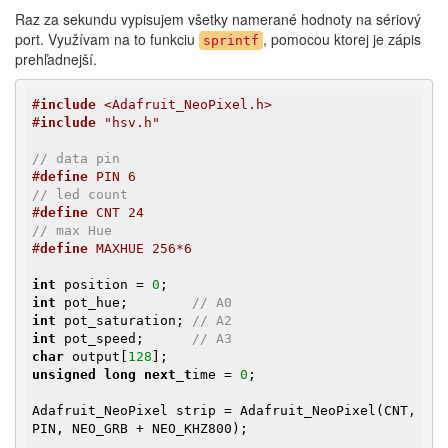
Raz za sekundu vypisujem všetky namerané hodnoty na sériový
port. Využívam na to funkciu
, pomocou ktorej je zápis
sprintf
prehľadnejší.
#
include
 <Adafruit_NeoPixel.h>
#
include
 "hsv.h"
// data pin
#
define
 PIN 6
// led count
#
define
 CNT 24
// max Hue
#
define
 MAXHUE 256*6
int
 position = 
0
int
 pot_hue;        
// A0
int
 pot_saturation; 
// A2
int
 pot_speed;      
// A3
char
 output[
128
unsigned
long
next_t
ime = 
0
;

Adafruit_NeoPixel strip = Adafruit_NeoPixel(CNT, 
PIN, NEO_GRB + NEO_KHZ800);
