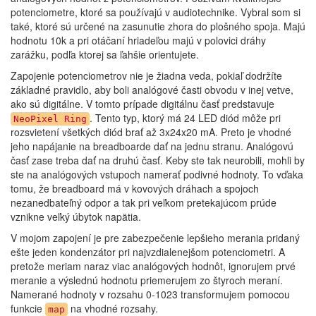
potenciometre, ktoré sa používajú v audiotechnike. Vybral som si
také, ktoré sú určené na zasunutie zhora do plošného spoja. Majú
hodnotu 10k a pri otáčaní hriadeľou majú v polovici dráhy
zarážku, podľa ktorej sa ľahšie orientujete.
Zapojenie potenciometrov nie je žiadna veda, pokiaľ dodržíte
základné pravidlo, aby boli analógové časti obvodu v inej vetve,
ako sú digitálne. V tomto prípade digitálnu časť predstavuje
. Tento typ, ktorý má 24 LED diód môže pri
NeoPixel Ring
rozsvietení všetkých diód brať až 3x24x20 mA. Preto je vhodné
jeho napájanie na breadboarde dať na jednu stranu. Analógovú
časť zase treba dať na druhú časť. Keby ste tak neurobili, mohli by
ste na analógových vstupoch namerať podivné hodnoty. To vďaka
tomu, že breadboard má v kovových dráhach a spojoch
nezanedbateľný odpor a tak pri veľkom pretekajúcom prúde
vznikne veľký úbytok napätia.
V mojom zapojení je pre zabezpečenie lepšieho merania pridaný
ešte jeden kondenzátor pri najvzdialenejšom potenciometri. A
pretože meriam naraz viac analógových hodnôt, ignorujem prvé
meranie a výslednú hodnotu priemerujem zo štyroch meraní.
Namerané hodnoty v rozsahu 0-1023 transformujem pomocou
funkcie
na vhodné rozsahy.
map