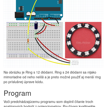
Na obrázku je Ring s 12 diódami. Ring s 24 diódami sa nijako
mimoriadne od neho nelíši a je preto možné použiť aj menší ring
po príslušnej úprave kódu.
Program
Voči predchádzajúcemu programu som doplnil čítanie troch
analógových hodnôt z potenciometrov. Používam kvalitnejšie