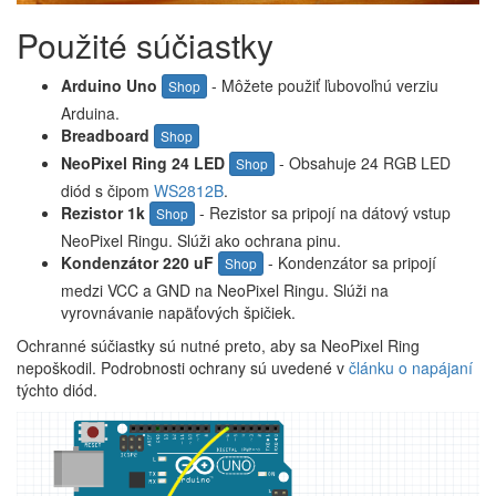
Použité súčiastky
Arduino Uno
- Môžete použiť ľubovoľnú verziu
Shop
Arduina.
Breadboard
Shop
NeoPixel Ring 24 LED
- Obsahuje 24 RGB LED
Shop
diód s čipom
WS2812B
.
Rezistor 1k
- Rezistor sa pripojí na dátový vstup
Shop
NeoPixel Ringu. Slúži ako ochrana pinu.
Kondenzátor 220 uF
- Kondenzátor sa pripojí
Shop
medzi VCC a GND na NeoPixel Ringu. Slúži na
vyrovnávanie napäťových špičiek.
Ochranné súčiastky sú nutné preto, aby sa NeoPixel Ring
nepoškodil. Podrobnosti ochrany sú uvedené v
článku o napájaní
týchto diód.