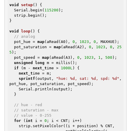
void
setup
()
{

  Serial.begin(
115200
);

  strip.begin();

}

void
loop
()
{

// analog
  pot_hue = 
map
(aRead(A0), 
0
, 
1023
, 
0
, MAXHUE);

  pot_saturation = 
map
(aRead(A2), 
0
, 
1023
, 
0
, 
25
5
);

  pot_speed = 
map
(aRead(A3), 
0
, 
1023
, 
1
, 
500
);

unsigned
long
 m = millis();

if
 (m - 
next_t
ime > 
1000L
) {

next_t
ime = m;

sprintf
(output, 
"hue: %d, sat: %d, spd: %d"
, 
pot_hue, pot_saturation, pot_speed);

    Serial.println(output);

  }

// hue - red
// saturation - max
// value - 0-255
for
 (
int
 i = 
0
; i < CNT; i++)

    strip.setPixelColor((i + position) % CNT,
