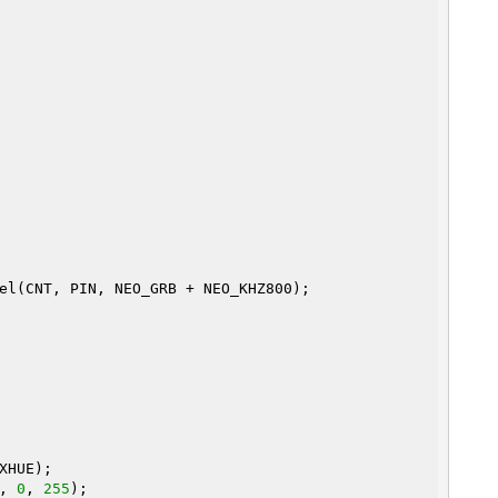
el(CNT, PIN, NEO_GRB + NEO_KHZ800);

XHUE);

, 
0
, 
255
);
