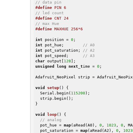
// data pin
#
define
 PIN 6
// led count
#
define
 CNT 24
// max Hue
#
define
 MAXHUE 256*6
int
 position = 
0
int
 pot_hue;        
// A0
int
 pot_saturation; 
// A2
int
 pot_speed;      
// A3
char
 output[
128
unsigned
long
next_t
ime = 
0
;

Adafruit_NeoPixel strip = Adafruit_NeoPix
void
setup
()
{

  Serial.begin(
115200
);

  strip.begin();

}

void
loop
()
{

// analog
  pot_hue = 
map
(aRead(A0), 
0
, 
1023
, 
0
, MA
  pot_saturation = 
map
(aRead(A2), 
0
, 
1023