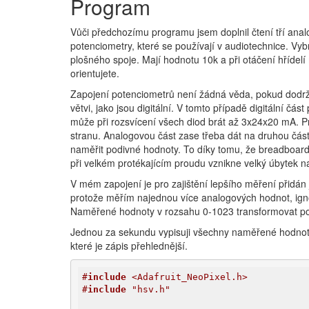
Program
Vůči předchozímu programu jsem doplnil čtení tří ana
potenciometry, které se používají v audiotechnice. Vyb
plošného spoje. Mají hodnotu 10k a při otáčení hřídelí
orientujete.
Zapojení potenciometrů není žádná věda, pokud dodržít
větvi, jako jsou digitální. V tomto případě digitální čás
může při rozsvícení všech diod brát až 3x24x20 mA. P
stranu. Analogovou část zase třeba dát na druhou část
naměřit podivné hodnoty. To díky tomu, že breadboar
při velkém protékajícím proudu vznikne velký úbytek na
V mém zapojení je pro zajištění lepšího měření přidán
protože měřím najednou více analogových hodnot, igno
Naměřené hodnoty v rozsahu 0-1023 transformovat p
Jednou za sekundu vypisuji všechny naměřené hodnoty
které je zápis přehlednější.
#
include
 <Adafruit_NeoPixel.h>
#
include
 "hsv.h"