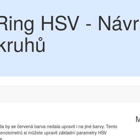
Ring HSV - Návr
 kruhů
a by se červená barva nedala upravit i na jiné barvy. Tento
otenciometrů si můžete upravit základní parametry HSV
e.