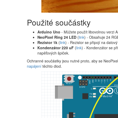
Použité součástky
Arduino Uno
- Můžete použít libovolnou verzi A
NeoPixel Ring 24 LED
(
link
) - Obsahuje 24 RG
Rezistor 1k
(
link
) - Rezistor se připojí na datov
Kondenzátor 220 uF
(
link
) - Kondenzátor se p
napěťových špiček.
Ochranné součástky jsou nutné proto, aby se NeoPixe
napájení
těchto diod.