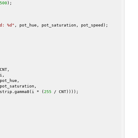
500
);

d: %d"
, pot_hue, pot_saturation, pot_speed);

                                         strip.gamma8(i * (
255
 / CNT))));
