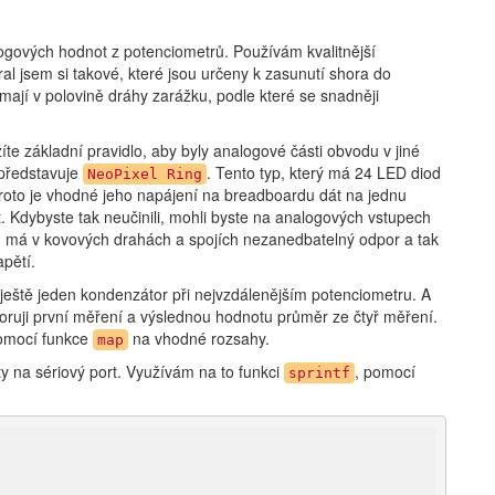
logových hodnot z potenciometrů. Používám kvalitnější
ral jsem si takové, které jsou určeny k zasunutí shora do
 mají v polovině dráhy zarážku, podle které se snadněji
e základní pravidlo, aby byly analogové části obvodu v jiné
t představuje
. Tento typ, který má 24 LED diod
NeoPixel Ring
roto je vhodné jeho napájení na breadboardu dát na jednu
. Kdybyste tak neučinili, mohli byste na analogových vstupech
d má v kovových drahách a spojích nezanedbatelný odpor a tak
pětí.
 ještě jeden kondenzátor při nejvzdálenějším potenciometru. A
ruji první měření a výslednou hodnotu průměr ze čtyř měření.
omocí funkce
na vhodné rozsahy.
map
 na sériový port. Využívám na to funkci
, pomocí
sprintf