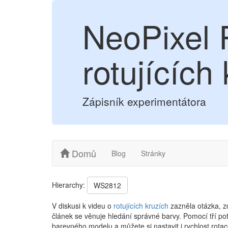
NeoPixel 
rotujících
Zápisník experimentátora
Domů
Blog
Stránky
Hierarchy:
WS2812
V diskusi k videu o
rotujících kruzích
zazněla otázka, zd
článek se věnuje hledání správné barvy. Pomocí tří p
barevného modelu a můžete si nastavit i rychlost rotac