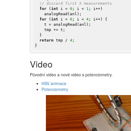
// discard first X measurements
for
 (
int
 i = 
0
; i < 
1
; i++)

    analogRead(anl);

for
 (
int
 i = 
0
; i < 
4
; i++) {

    t = analogRead(anl);

    tmp += t;

  }

return
 tmp / 
4
;

}
Video
Původní video a nové video s potenciometry.
HSV animace
Potenciometry