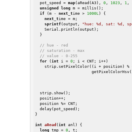
  pot_speed = 
map
(aRead(A3), 
0
, 
1023
, 
1
, 
unsigned
long
 m = millis();

if
 (m - 
next_t
ime > 
1000L
) {

next_t
ime = m;

sprintf
(output, 
"hue: %d, sat: %d, sp
    Serial.println(output);

  }

// hue - red
// saturation - max
// value - 0-255
for
 (
int
 i = 
0
; i < CNT; i++)

    strip.setPixelColor((i + position) % CNT,

                        getPixelColorHsv(i,

                                         pot_hue,

                                         pot_saturation,

  strip.show();

  position++;

  position %= CNT;

  delay(pot_speed);

}

int
aRead
(
int
 anl)
{

long
 tmp = 
0
, t;
