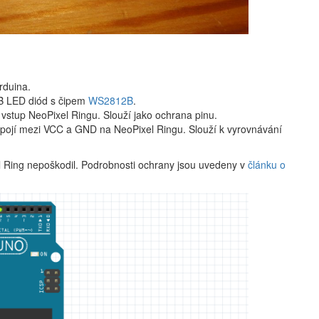
rduina.
B LED diód s čipem
WS2812B
.
ý vstup NeoPixel Ringu. Slouží jako ochrana pinu.
řipojí mezi VCC a GND na NeoPixel Ringu. Slouží k vyrovnávání
l Ring nepoškodil. Podrobnosti ochrany jsou uvedeny v
článku o