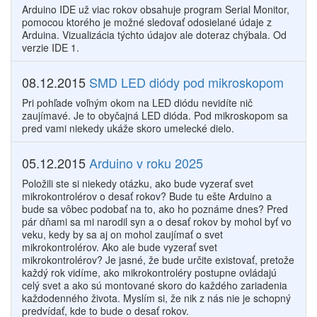
Arduino IDE už viac rokov obsahuje program Serial Monitor,
pomocou ktorého je možné sledovať odosielané údaje z
Arduina. Vizualizácia týchto údajov ale doteraz chýbala. Od
verzie IDE 1.
08.12.2015
SMD LED diódy pod mikroskopom
Pri pohľade voľným okom na LED diódu nevidíte nič
zaujímavé. Je to obyčajná LED dióda. Pod mikroskopom sa
pred vami niekedy ukáže skoro umelecké dielo.
05.12.2015
Arduino v roku 2025
Položili ste si niekedy otázku, ako bude vyzerať svet
mikrokontrolérov o desať rokov? Bude tu ešte Arduino a
bude sa vôbec podobať na to, ako ho poznáme dnes? Pred
pár dňami sa mi narodil syn a o desať rokov by mohol byť vo
veku, kedy by sa aj on mohol zaujímať o svet
mikrokontrolérov. Ako ale bude vyzerať svet
mikrokontrolérov? Je jasné, že bude určite existovať, pretože
každý rok vidíme, ako mikrokontroléry postupne ovládajú
celý svet a ako sú montované skoro do každého zariadenia
každodenného života. Myslím si, že nik z nás nie je schopný
predvídať, kde to bude o desať rokov.