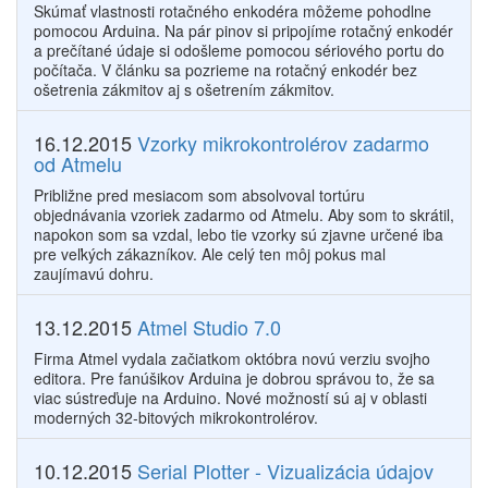
Skúmať vlastnosti rotačného enkodéra môžeme pohodlne
pomocou Arduina. Na pár pinov si pripojíme rotačný enkodér
a prečítané údaje si odošleme pomocou sériového portu do
počítača. V článku sa pozrieme na rotačný enkodér bez
ošetrenia zákmitov aj s ošetrením zákmitov.
16.12.2015
Vzorky mikrokontrolérov zadarmo
od Atmelu
Približne pred mesiacom som absolvoval tortúru
objednávania vzoriek zadarmo od Atmelu. Aby som to skrátil,
napokon som sa vzdal, lebo tie vzorky sú zjavne určené iba
pre veľkých zákazníkov. Ale celý ten môj pokus mal
zaujímavú dohru.
13.12.2015
Atmel Studio 7.0
Firma Atmel vydala začiatkom októbra novú verziu svojho
editora. Pre fanúšikov Arduina je dobrou správou to, že sa
viac sústreďuje na Arduino. Nové možností sú aj v oblasti
moderných 32-bitových mikrokontrolérov.
10.12.2015
Serial Plotter - Vizualizácia údajov