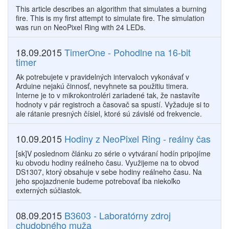
This article describes an algorithm that simulates a burning
fire. This is my first attempt to simulate fire. The simulation
was run on NeoPixel Ring with 24 LEDs.
18.09.2015
TimerOne - Pohodlne na 16-bit
timer
Ak potrebujete v pravidelných intervaloch vykonávať v
Arduine nejakú činnosť, nevyhnete sa použitiu timera.
Interne je to v mikrokontroléri zariadené tak, že nastavíte
hodnoty v pár registroch a časovač sa spustí. Vyžaduje si to
ale rátanie presných čísiel, ktoré sú závislé od frekvencie.
10.09.2015
Hodiny z NeoPixel Ring - reálny čas
[sk]V poslednom článku zo série o vytváraní hodín pripojíme
ku obvodu hodiny reálneho času. Využijeme na to obvod
DS1307, ktorý obsahuje v sebe hodiny reálneho času. Na
jeho spojazdnenie budeme potrebovať iba niekoľko
externých súčiastok.
08.09.2015
B3603 - Laboratórny zdroj
chudobného muža