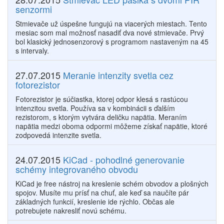
senzormi
Stmievače už úspešne fungujú na viacerých miestach. Tento
mesiac som mal možnosť nasadiť dva nové stmievače. Prvý
bol klasický jednosenzorový s programom nastaveným na 45
s intervaly.
27.07.2015
Meranie intenzity svetla cez
fotorezistor
Fotorezistor je súčiastka, ktorej odpor klesá s rastúcou
intenzitou svetla. Používa sa v kombinácii s ďalším
rezistorom, s ktorým vytvára deličku napätia. Meraním
napätia medzi oboma odpormi môžeme získať napätie, ktoré
zodpovedá intenzite svetla.
24.07.2015
KiCad - pohodlné generovanie
schémy integrovaného obvodu
KiCad je free nástroj na kreslenie schém obvodov a plošných
spojov. Musíte mu prísť na chuť, ale keď sa naučíte pár
základných funkcií, kreslenie ide rýchlo. Občas ale
potrebujete nakresliť novú schému.