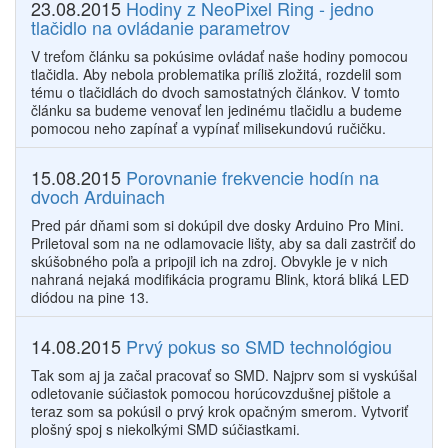
23.08.2015
Hodiny z NeoPixel Ring - jedno
tlačidlo na ovládanie parametrov
V treťom článku sa pokúsime ovládať naše hodiny pomocou
tlačidla. Aby nebola problematika príliš zložitá, rozdelil som
tému o tlačidlách do dvoch samostatných článkov. V tomto
článku sa budeme venovať len jedinému tlačidlu a budeme
pomocou neho zapínať a vypínať milisekundovú ručičku.
15.08.2015
Porovnanie frekvencie hodín na
dvoch Arduinach
Pred pár dňami som si dokúpil dve dosky Arduino Pro Mini.
Priletoval som na ne odlamovacie lišty, aby sa dali zastrčiť do
skúšobného poľa a pripojil ich na zdroj. Obvykle je v nich
nahraná nejaká modifikácia programu Blink, ktorá bliká LED
diódou na pine 13.
14.08.2015
Prvý pokus so SMD technológiou
Tak som aj ja začal pracovať so SMD. Najprv som si vyskúšal
odletovanie súčiastok pomocou horúcovzdušnej pištole a
teraz som sa pokúsil o prvý krok opačným smerom. Vytvoriť
plošný spoj s niekoľkými SMD súčiastkami.