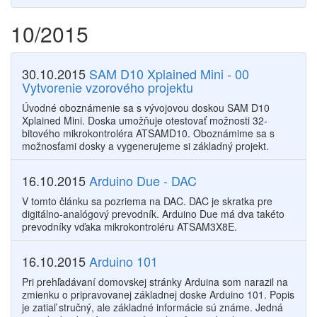
10/2015
30.10.2015
SAM D10 Xplained Mini - 00
Vytvorenie vzorového projektu
Úvodné oboznámenie sa s vývojovou doskou SAM D10
Xplained Mini. Doska umožňuje otestovať možnosti 32-
bitového mikrokontroléra ATSAMD10. Oboznámime sa s
možnosťami dosky a vygenerujeme si základný projekt.
16.10.2015
Arduino Due - DAC
V tomto článku sa pozriema na DAC. DAC je skratka pre
digitálno-analógový prevodník. Arduino Due má dva takéto
prevodníky vďaka mikrokontroléru ATSAM3X8E.
16.10.2015
Arduino 101
Pri prehľadávaní domovskej stránky Arduina som narazil na
zmienku o pripravovanej základnej doske Arduino 101. Popis
je zatiaľ stručný, ale základné informácie sú známe. Jedná