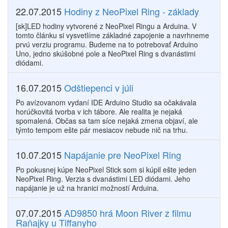
22.07.2015
Hodiny z NeoPixel Ring - základy
[sk]LED hodiny vytvorené z NeoPixel Ringu a Arduina. V
tomto článku si vysvetlíme základné zapojenie a navrhneme
prvú verziu programu. Budeme na to potrebovať Arduino
Uno, jedno skúšobné pole a NeoPixel Ring s dvanástimi
diódami.
16.07.2015
Odštiepenci v júli
Po avízovanom vydaní IDE Arduino Studio sa očakávala
horúčkovitá tvorba v ich tábore. Ale realita je nejaká
spomalená. Občas sa tam síce nejaká zmena objaví, ale
týmto tempom ešte pár mesiacov nebude nič na trhu.
10.07.2015
Napájanie pre NeoPixel Ring
Po pokusnej kúpe NeoPixel Stick som si kúpil ešte jeden
NeoPixel Ring. Verzia s dvanástimi LED diódami. Jeho
napájanie je už na hranici možností Arduina.
07.07.2015
AD9850 hrá Moon River z filmu
Raňajky u Tiffanyho