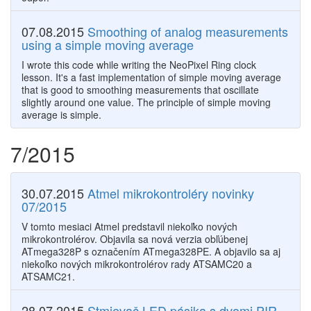
07.08.2015
Smoothing of analog measurements
using a simple moving average
I wrote this code while writing the NeoPixel Ring clock
lesson. It's a fast implementation of simple moving average
that is good to smoothing measurements that oscillate
slightly around one value. The principle of simple moving
average is simple.
7/2015
30.07.2015
Atmel mikrokontroléry novinky
07/2015
V tomto mesiaci Atmel predstavil niekoľko nových
mikrokontrolérov. Objavila sa nová verzia obľúbenej
ATmega328P s označením ATmega328PE. A objavilo sa aj
niekoľko nových mikrokontrolérov rady ATSAMC20 a
ATSAMC21.
28.07.2015
Stmievač LED pásika s dvomi PIR