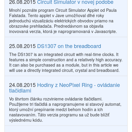
26.08.2015
Circuit Simulator v novej podobe
Mnohí poznáte program Circuit Simulator Applet od Paula
Falstada. Tento applet v Jave umožňoval dlhé roky
jednoduchú vizualizáciu elektrických obvodov priamo na
obrazovke prehliadača. Prednedávnom sa objavila
inovovaná verzia, ktorá je naprogramovaná v Javascripte.
25.08.2015
DS1307 on the breadboard
The DS1307 is an integrated circuit with real-time clocks. It
features a simple construction and a relatively high accuracy.
It can also be purchased as a module, but in this article we
will use a directly integrated circuit, crystal and breadboard.
24.08.2015
Hodiny z NeoPixel Ring - ovládanie
tlačidlami
Vo štvrtom článku rozvinieme ovládanie tlačidlami.
Použijeme tri tlačidlá a naprogramujeme si stavový automat,
ktorý umožní prepínanie medzi behom hodín a ich
nastavovaním. Táto verzia programu sa už bude blížiť
výslednému kódu.