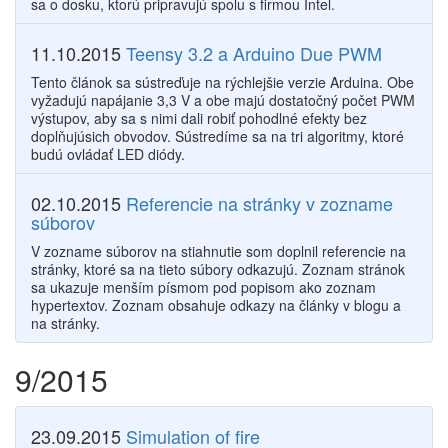
sa o dosku, ktorú pripravujú spolu s firmou Intel.
11.10.2015
Teensy 3.2 a Arduino Due PWM
Tento článok sa sústreďuje na rýchlejšie verzie Arduina. Obe
vyžadujú napájanie 3,3 V a obe majú dostatočný počet PWM
výstupov, aby sa s nimi dali robiť pohodlné efekty bez
doplňujúsich obvodov. Sústredíme sa na tri algoritmy, ktoré
budú ovládať LED diódy.
02.10.2015
Referencie na stránky v zozname
súborov
V zozname súborov na stiahnutie som doplnil referencie na
stránky, ktoré sa na tieto súbory odkazujú. Zoznam stránok
sa ukazuje menším písmom pod popisom ako zoznam
hypertextov. Zoznam obsahuje odkazy na články v blogu a
na stránky.
9/2015
23.09.2015
Simulation of fire