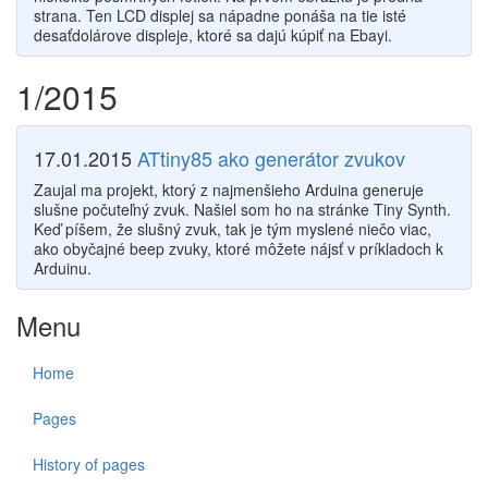
strana. Ten LCD displej sa nápadne ponáša na tie isté
desaťdolárove displeje, ktoré sa dajú kúpiť na Ebayi.
1/2015
17.01.2015
ATtiny85 ako generátor zvukov
Zaujal ma projekt, ktorý z najmenšieho Arduina generuje
slušne počuteľný zvuk. Našiel som ho na stránke Tiny Synth.
Keď píšem, že slušný zvuk, tak je tým myslené niečo viac,
ako obyčajné beep zvuky, ktoré môžete nájsť v príkladoch k
Arduinu.
Menu
Home
Pages
History of pages