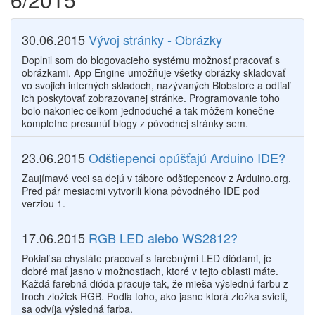
30.06.2015
Vývoj stránky - Obrázky
Doplnil som do blogovacieho systému možnosť pracovať s
obrázkami. App Engine umožňuje všetky obrázky skladovať
vo svojich interných skladoch, nazývaných Blobstore a odtiaľ
ich poskytovať zobrazovanej stránke. Programovanie toho
bolo nakoniec celkom jednoduché a tak môžem konečne
kompletne presunúť blogy z pôvodnej stránky sem.
23.06.2015
Odštiepenci opúšťajú Arduino IDE?
Zaujímavé veci sa dejú v tábore odštiepencov z Arduino.org.
Pred pár mesiacmi vytvorili klona pôvodného IDE pod
verziou 1.
17.06.2015
RGB LED alebo WS2812?
Pokiaľ sa chystáte pracovať s farebnými LED diódami, je
dobré mať jasno v možnostiach, ktoré v tejto oblasti máte.
Každá farebná dióda pracuje tak, že mieša výslednú farbu z
troch zložiek RGB. Podľa toho, ako jasne ktorá zložka svieti,
sa odvíja výsledná farba.