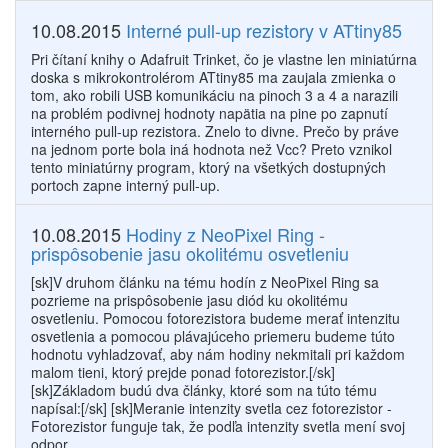
10.08.2015
Interné pull-up rezistory v ATtiny85
Pri čítaní knihy o Adafruit Trinket, čo je vlastne len miniatúrna
doska s mikrokontrolérom ATtiny85 ma zaujala zmienka o
tom, ako robili USB komunikáciu na pinoch 3 a 4 a narazili
na problém podivnej hodnoty napätia na pine po zapnutí
interného pull-up rezistora. Znelo to divne. Prečo by práve
na jednom porte bola iná hodnota než Vcc? Preto vznikol
tento miniatúrny program, ktorý na všetkých dostupných
portoch zapne interný pull-up.
10.08.2015
Hodiny z NeoPixel Ring -
prispôsobenie jasu okolitému osvetleniu
[sk]V druhom článku na tému hodín z NeoPixel Ring sa
pozrieme na prispôsobenie jasu diód ku okolitému
osvetleniu. Pomocou fotorezistora budeme merať intenzitu
osvetlenia a pomocou plávajúceho priemeru budeme túto
hodnotu vyhladzovať, aby nám hodiny nekmitali pri každom
malom tieni, ktorý prejde ponad fotorezistor.[/sk]
[sk]Základom budú dva články, ktoré som na túto tému
napísal:[/sk] [sk]Meranie intenzity svetla cez fotorezistor -
Fotorezistor funguje tak, že podľa intenzity svetla mení svoj
odpor.