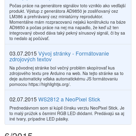
Počas práce na generátore signálov toto vzniklo ako vedľajší
produkt. Výstup z generátora AD9850 je zosilňovaný cez
LM386 a prehrávaný cez miniatúrny reproduktor.
Momentálne mám rozpracovanú nejakú konštrukciu na báze
AD9850 a počas práce na nej ma napadlo, že keď už ten
integrovaný obvod dáva taký pekný sínusový signál, či by sa
to nedalo aj počúvať.
03.07.2015
Vývoj stránky - Formátovanie
zdrojových textov
Na pôvodnej stránke bol večný problém skopírovať kus
zdrojového textu pre Arduino na web. Na tejto stránke sa to
deje automaticky vďaka automatickému JS formátovaniu
pomocou https://highlightjs.org/.
02.07.2015
WS2812 a NeoPixel Stick
Prednedávnom som si kúpil čínsku verziu NeoPixel Stick. Je
to malý prúžok s ôsmimi RGB LED diódami. Predávajú sa aj
iné tvary, prípadne LED pásiky.
6/2015