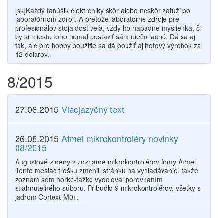
[sk]Každý fanúšik elektroniky skôr alebo neskôr zatúži po
laboratórnom zdroji. A pretože laboratórne zdroje pre
profesionálov stoja dosť veľa, vždy ho napadne myšlienka, či
by si miesto toho nemal postaviť sám niečo lacné. Dá sa aj
tak, ale pre hobby použitie sa dá použiť aj hotový výrobok za
12 dolárov.
8/2015
27.08.2015
Viacjazyčný text
26.08.2015
Atmel mikrokontroléry novinky
08/2015
Augustové zmeny v zozname mikrokontrolérov firmy Atmel.
Tento mesiac trošku zmenili stránku na vyhľadávanie, takže
zoznam som horko-ťažko vydoloval porovnaním
stiahnuteľného súboru. Pribudlo 9 mikrokontrolérov, všetky s
jadrom Cortext-M0+.