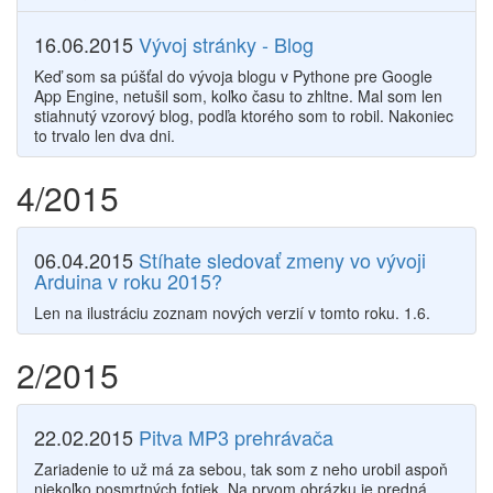
16.06.2015
Vývoj stránky - Blog
Keď som sa púšťal do vývoja blogu v Pythone pre Google
App Engine, netušil som, koľko času to zhltne. Mal som len
stiahnutý vzorový blog, podľa ktorého som to robil. Nakoniec
to trvalo len dva dni.
4/2015
06.04.2015
Stíhate sledovať zmeny vo vývoji
Arduina v roku 2015?
Len na ilustráciu zoznam nových verzií v tomto roku. 1.6.
2/2015
22.02.2015
Pitva MP3 prehrávača
Zariadenie to už má za sebou, tak som z neho urobil aspoň
niekoľko posmrtných fotiek. Na prvom obrázku je predná