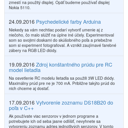
zmestí na použitý displej. Opäť budeme používať displej
Nokia 5110.
24.09.2016
Psychedelické farby Arduina
Niekedy sa vám nechtiac podarí vytvoriť umenie aj z
niečoho, čo malo slúžiť na úplne iné účely. Experimentoval
som so svojimi doskami do skúšobného poľa a priebežne
som si experiment fotografoval. A vznikli zaujímavé farebné
zábery na RGB LED diódy.
19.09.2016
Zdroj konštantného prúdu pre RC
model lietadla
Na osvetlenie RC modelu lietadla sa použili 3W LED diódy.
Maximálny prúd pre ne je 700 mA. Približne takýto prúd do
nich chceme aj dostať.
17.09.2016
Vytvorenie zoznamu DS18B20 do
poľa v C++
Ak používate viac senzorov v jednom programe a
potrebujete ich od seba jasne odlíšiť, nevyhnete sa
vytvoreniu zoznamu adries jednotlivých senzorov. V tomto