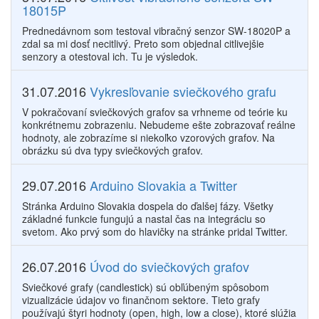
18015P
Prednedávnom som testoval vibračný senzor SW-18020P a
zdal sa mi dosť necitlivý. Preto som objednal citlivejšie
senzory a otestoval ich. Tu je výsledok.
31.07.2016
Vykresľovanie sviečkového grafu
V pokračovaní sviečkových grafov sa vrhneme od teórie ku
konkrétnemu zobrazeniu. Nebudeme ešte zobrazovať reálne
hodnoty, ale zobrazíme si niekoľko vzorových grafov. Na
obrázku sú dva typy sviečkových grafov.
29.07.2016
Arduino Slovakia a Twitter
Stránka Arduino Slovakia dospela do ďalšej fázy. Všetky
základné funkcie fungujú a nastal čas na integráciu so
svetom. Ako prvý som do hlavičky na stránke pridal Twitter.
26.07.2016
Úvod do sviečkových grafov
Sviečkové grafy (candlestick) sú obľúbeným spôsobom
vizualizácie údajov vo finančnom sektore. Tieto grafy
používajú štyri hodnoty (open, high, low a close), ktoré slúžia