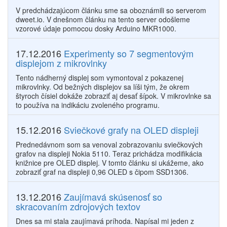
V predchádzajúcom článku sme sa oboznámili so serverom
dweet.io. V dnešnom článku na tento server odošleme
vzorové údaje pomocou dosky Arduino MKR1000.
17.12.2016
Experimenty so 7 segmentovým
displejom z mikrovlnky
Tento nádherný displej som vymontoval z pokazenej
mikrovlnky. Od bežných displejov sa líši tým, že okrem
štyroch čísiel dokáže zobraziť aj desať šípok. V mikrovlnke sa
to používa na indikáciu zvoleného programu.
15.12.2016
Sviečkové grafy na OLED displeji
Prednedávnom som sa venoval zobrazovaniu sviečkových
grafov na displeji Nokia 5110. Teraz prichádza modifikácia
knižnice pre OLED displej. V tomto článku si ukážeme, ako
zobraziť graf na displeji 0,96 OLED s čipom SSD1306.
13.12.2016
Zaujímavá skúsenosť so
skracovaním zdrojových textov
Dnes sa mi stala zaujímavá príhoda. Napísal mi jeden z