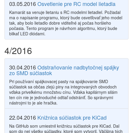
03.05.2016
Osvetlenie pre RC model lietadla
Kamarát sa venuje lietaniu s RC modelmi lietadiel. Požiadal
ma o napísanie programu, ktorý bude osvetľovať jeho model
tak, aby bolo lietadlo dobre viditeľné aj počas horšieho
počasia. Tento program je návrhom algoritmu, ktorý bude
blikať LED diódami.
4/2016
30.04.2016
Odstraňovanie nadbytočnej spájky
zo SMD súčiastok
Pri používaní spájkovacej pasty na spájkovanie SMD
súčiastok sa občas zlejú piny na integrovaných obvodoch
vďaka priveľkému množstvu cínu. Vďaka kapilárnym silám
ten cín nie je jednoduché odtiaľ odstrániť. So správnymi
nástrojmi to je ale hračka.
22.04.2016
Knižnica súčiastok pre KiCad
Na GitHub som umiestnil knižnicu súčiastok pre KiCad. Dal
som do nej všetky súčiastky, ktoré som vytvoril. Väčšina tých