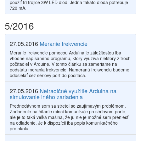
použiť tri trojice 3W LED diód. Jedna takáto dióda potrebuje
720 mA.
5/2016
27.05.2016
Meranie frekvencie
Meranie frekvencie pomocou Arduina je záležitosťou iba
vhodne napísaného programu, ktorý využíva niektorý z troch
počítadiel v Arduine. V tomto článku sa zameriame na
podstatu merania frekvencie. Nameranú frekvenciu budeme
odosielať cez sériový port do počítača.
27.05.2016
Netradičné využitie Arduina na
simulovanie iného zariadenia
Prednedávnom som sa stretol so zaujímavým problémom.
Zariadenie na čítanie mincí komunikuje po sériovom porte,
ale je to taká veľká mašina, že ju nie je možné sem preniesť
na odladenie. Je k dispozícii iba popis komunikačného
protokolu.