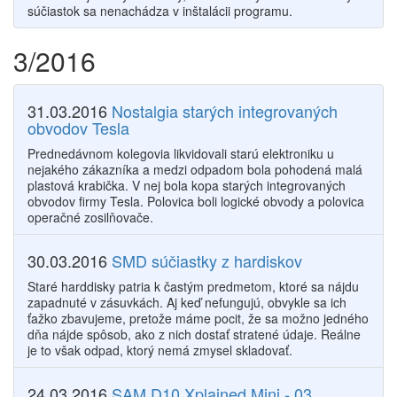
súčiastok sa nenachádza v inštalácii programu.
3/2016
31.03.2016
Nostalgia starých integrovaných
obvodov Tesla
Prednedávnom kolegovia likvidovali starú elektroniku u
nejakého zákazníka a medzi odpadom bola pohodená malá
plastová krabička. V nej bola kopa starých integrovaných
obvodov firmy Tesla. Polovica boli logické obvody a polovica
operačné zosilňovače.
30.03.2016
SMD súčiastky z hardiskov
Staré harddisky patria k častým predmetom, ktoré sa nájdu
zapadnuté v zásuvkách. Aj keď nefungujú, obvykle sa ich
ťažko zbavujeme, pretože máme pocit, že sa možno jedného
dňa nájde spôsob, ako z nich dostať stratené údaje. Reálne
je to však odpad, ktorý nemá zmysel skladovať.
24.03.2016
SAM D10 Xplained Mini - 03