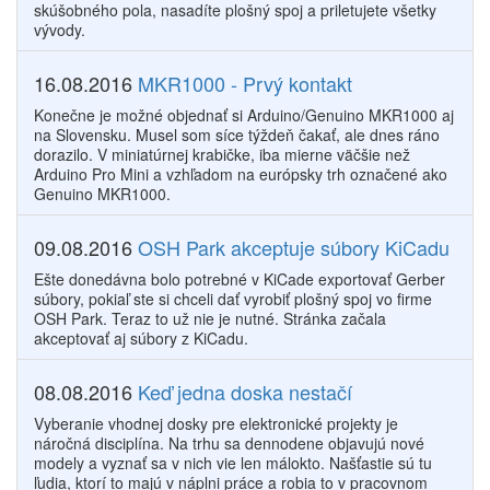
skúšobného pola, nasadíte plošný spoj a priletujete všetky
vývody.
16.08.2016
MKR1000 - Prvý kontakt
Konečne je možné objednať si Arduino/Genuino MKR1000 aj
na Slovensku. Musel som síce týždeň čakať, ale dnes ráno
dorazilo. V miniatúrnej krabičke, iba mierne väčšie než
Arduino Pro Mini a vzhľadom na európsky trh označené ako
Genuino MKR1000.
09.08.2016
OSH Park akceptuje súbory KiCadu
Ešte donedávna bolo potrebné v KiCade exportovať Gerber
súbory, pokiaľ ste si chceli dať vyrobiť plošný spoj vo firme
OSH Park. Teraz to už nie je nutné. Stránka začala
akceptovať aj súbory z KiCadu.
08.08.2016
Keď jedna doska nestačí
Vyberanie vhodnej dosky pre elektronické projekty je
náročná disciplína. Na trhu sa dennodene objavujú nové
modely a vyznať sa v nich vie len málokto. Našťastie sú tu
ľudia, ktorí to majú v náplni práce a robia to v pracovnom