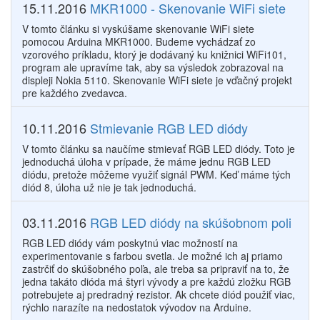
15.11.2016
MKR1000 - Skenovanie WiFi siete
V tomto článku si vyskúšame skenovanie WiFi siete
pomocou Arduina MKR1000. Budeme vychádzať zo
vzorového príkladu, ktorý je dodávaný ku knižnici WiFi101,
program ale upravíme tak, aby sa výsledok zobrazoval na
displeji Nokia 5110. Skenovanie WiFi siete je vďačný projekt
pre každého zvedavca.
10.11.2016
Stmievanie RGB LED diódy
V tomto článku sa naučíme stmievať RGB LED diódy. Toto je
jednoduchá úloha v prípade, že máme jednu RGB LED
diódu, pretože môžeme využiť signál PWM. Keď máme tých
diód 8, úloha už nie je tak jednoduchá.
03.11.2016
RGB LED diódy na skúšobnom poli
RGB LED diódy vám poskytnú viac možností na
experimentovanie s farbou svetla. Je možné ich aj priamo
zastrčiť do skúšobného poľa, ale treba sa pripraviť na to, že
jedna takáto dióda má štyri vývody a pre každú zložku RGB
potrebujete aj predradný rezistor. Ak chcete diód použiť viac,
rýchlo narazíte na nedostatok vývodov na Arduine.