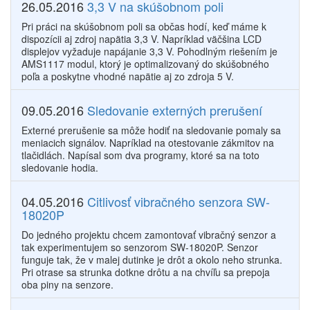
26.05.2016
3,3 V na skúšobnom poli
Pri práci na skúšobnom poli sa občas hodí, keď máme k
dispozícii aj zdroj napätia 3,3 V. Napríklad väčšina LCD
displejov vyžaduje napájanie 3,3 V. Pohodlným riešením je
AMS1117 modul, ktorý je optimalizovaný do skúšobného
poľa a poskytne vhodné napätie aj zo zdroja 5 V.
09.05.2016
Sledovanie externých prerušení
Externé prerušenie sa môže hodiť na sledovanie pomaly sa
meniacich signálov. Napríklad na otestovanie zákmitov na
tlačidlách. Napísal som dva programy, ktoré sa na toto
sledovanie hodia.
04.05.2016
Citlivosť vibračného senzora SW-
18020P
Do jedného projektu chcem zamontovať vibračný senzor a
tak experimentujem so senzorom SW-18020P. Senzor
funguje tak, že v malej dutinke je drôt a okolo neho strunka.
Pri otrase sa strunka dotkne drôtu a na chvíľu sa prepoja
oba piny na senzore.