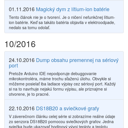
01.11.2016
Magický dym z lítium-ion batérie
Tento článok nie je o tvorení. Je o ničení nefunkčnej lítium-
ion batérie. Keď sa takáto batéria objavila v elektroodpade,
nedalo sa tomu odolať.
10/2016
24.10.2016
Dump obsahu premennej na sériový
port
Pretože Arduino IDE nepodporuje debuggovanie
mikrokontroléra, máme trochu sťaženú úlohu. Obvykle si
môžeme posielať iba ladiace výpisy cez sériový port. Každý
si na to navrhuje nejakú formu výpisu, ale priznajme si
otvorene, je to pracné.
22.10.2016
DS18B20 a sviečkové grafy
V záverečnom článku celej série si zobrazíme reálne údaje
zo senzora DS18B20 pomocou sviečkových grafov. Jedna
sviečka bude ukazovať hodinový vývoj teploty a teplotu