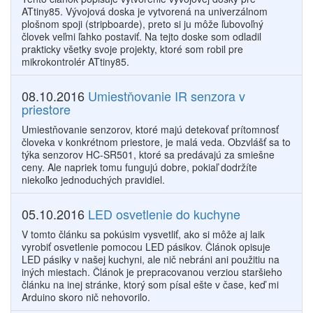
ATtiny85. Vývojová doska je vytvorená na univerzálnom
plošnom spoji (stripboarde), preto si ju môže ľubovoľný
človek veľmi ľahko postaviť. Na tejto doske som odladil
prakticky všetky svoje projekty, ktoré som robil pre
mikrokontrolér ATtiny85.
08.10.2016
Umiestňovanie IR senzora v
priestore
Umiestňovanie senzorov, ktoré majú detekovať prítomnosť
človeka v konkrétnom priestore, je malá veda. Obzvlášť sa to
týka senzorov HC-SR501, ktoré sa predávajú za smiešne
ceny. Ale napriek tomu fungujú dobre, pokiaľ dodržíte
niekoľko jednoduchých pravidiel.
05.10.2016
LED osvetlenie do kuchyne
V tomto článku sa pokúsim vysvetliť, ako si môže aj laik
vyrobiť osvetlenie pomocou LED pásikov. Článok opisuje
LED pásiky v našej kuchyni, ale nič nebráni ani použitiu na
iných miestach. Článok je prepracovanou verziou staršieho
článku na inej stránke, ktorý som písal ešte v čase, keď mi
Arduino skoro nič nehovorilo.