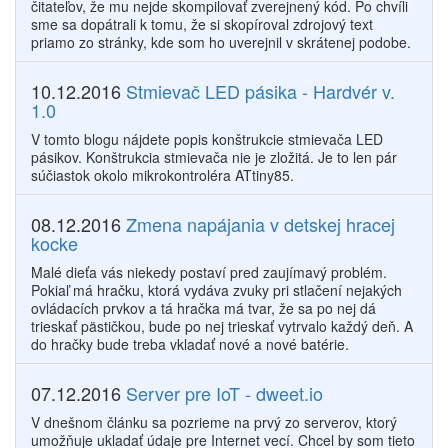
čitateľov, že mu nejde skompilovať zverejnený kód. Po chvíli
sme sa dopátrali k tomu, že si skopíroval zdrojový text
priamo zo stránky, kde som ho uverejnil v skrátenej podobe.
10.12.2016
Stmievač LED pásika - Hardvér v.
1.0
V tomto blogu nájdete popis konštrukcie stmievača LED
pásikov. Konštrukcia stmievača nie je zložitá. Je to len pár
súčiastok okolo mikrokontroléra ATtiny85.
08.12.2016
Zmena napájania v detskej hracej
kocke
Malé dieťa vás niekedy postaví pred zaujímavý problém.
Pokiaľ má hračku, ktorá vydáva zvuky pri stlačení nejakých
ovládacích prvkov a tá hračka má tvar, že sa po nej dá
trieskať pästičkou, bude po nej trieskať vytrvalo každý deň. A
do hračky bude treba vkladať nové a nové batérie.
07.12.2016
Server pre IoT - dweet.io
V dnešnom článku sa pozrieme na prvý zo serverov, ktorý
umožňuje ukladať údaje pre Internet vecí. Chcel by som tieto