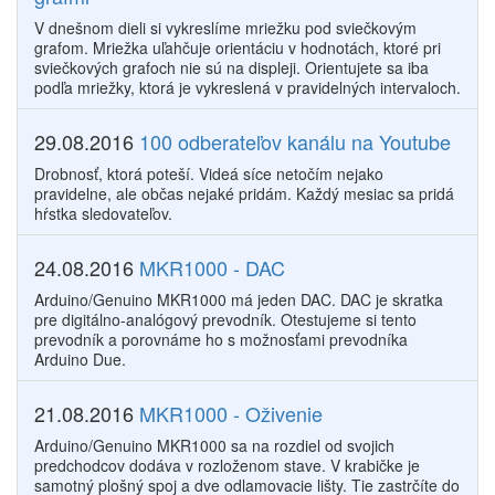
V dnešnom dieli si vykreslíme mriežku pod sviečkovým
grafom. Mriežka uľahčuje orientáciu v hodnotách, ktoré pri
sviečkových grafoch nie sú na displeji. Orientujete sa iba
podľa mriežky, ktorá je vykreslená v pravidelných intervaloch.
29.08.2016
100 odberateľov kanálu na Youtube
Drobnosť, ktorá poteší. Videá síce netočím nejako
pravidelne, ale občas nejaké pridám. Každý mesiac sa pridá
hŕstka sledovateľov.
24.08.2016
MKR1000 - DAC
Arduino/Genuino MKR1000 má jeden DAC. DAC je skratka
pre digitálno-analógový prevodník. Otestujeme si tento
prevodník a porovnáme ho s možnosťami prevodníka
Arduino Due.
21.08.2016
MKR1000 - Oživenie
Arduino/Genuino MKR1000 sa na rozdiel od svojich
predchodcov dodáva v rozloženom stave. V krabičke je
samotný plošný spoj a dve odlamovacie lišty. Tie zastrčíte do