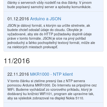
články o serveroch vždy rozdeliť na dva články. V prvom
bude popísaný samotný server a spôsoby komunikácie.
01.12.2016
Arduino a JSON
JSON je dátový formát, s ktorým sa určite stretnete, ak
budete chcieť odoslať údaje do cloudu. Obvykle je
vyžadované, aby ste do HTTP požiadavky doplnili údaje
práve v tomto formáte. JSON je síce na prvý pohľad
jednoduchý a ľahko pochopiteľný textový formát, môže ale
na niektorých miestach prekvapiť.
11/2016
22.11.2016
MKR1000 - NTP klient
V tomto článku si zistíme presný čas z NTP servera
pomocou Arduina MKR1000. Do Internetu sa pripojíme cez
WiFi. Budeme vychádzať zo vzorového príkladu, ktorý je
dodávaný ku knižnici WiFi101, program ale upravíme tak,
aby sa výsledok zobrazoval na displeji Nokia 5110.