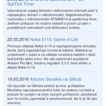
SysTick Timer
Vykonávanie nejakej činnosti v definovanom intervale patrí k
najčastejším úlohám v mikrokontroléri. Najjednoduchšou
možnosťou v mikrokontroléri ATSAMD10 je systémový timer.
Jediným príkazom ho možno nastaviť a potom už sám v
pravidelných intervaloch volá definovanú funkciu.
22.03.2016
Nokia 5110: Game of Life
Pomocou displeja Nokia 5110 si naprogramujeme simulátor
života, ktorý napodobňuje množenie baktérií. Baktérie sú
umiestnené v matici a na základe množstva baktérií v okolí
buď prežijú alebo umrú. Na náš experiment použijeme
Arduino Pro Mini, lineárny regulátor 3,3 V, level shifter a
displej Nokia 5110.
19.03.2016
Arduino Slovakia na Github
Git repozitár na Githube poslúži aj mne, aj čitateľom.
Množstvo naprogramovaného kódu sa utešene rozrastá a
pretože ho vyvíjam na troch rôznych počítačoch, potreboval
som ho trochu usporiadať a synchronizovať. Na to je Git ako
stvorený.