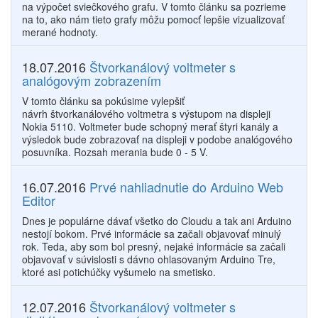
na výpočet sviečkového grafu. V tomto článku sa pozrieme
na to, ako nám tieto grafy môžu pomocť lepšie vizualizovať
merané hodnoty.
18.07.2016
Štvorkanálový voltmeter s
analógovým zobrazením
V tomto článku sa pokúsime vylepšiť
návrh štvorkanálového voltmetra s výstupom na displeji
Nokia 5110. Voltmeter bude schopný merať štyri kanály a
výsledok bude zobrazovať na displeji v podobe analógového
posuvníka. Rozsah merania bude 0 - 5 V.
16.07.2016
Prvé nahliadnutie do Arduino Web
Editor
Dnes je populárne dávať všetko do Cloudu a tak ani Arduino
nestojí bokom. Prvé informácie sa začali objavovať minulý
rok. Teda, aby som bol presný, nejaké informácie sa začali
objavovať v súvislosti s dávno ohlasovaným Arduino Tre,
ktoré asi potichúčky vyšumelo na smetisko.
12.07.2016
Štvorkanálový voltmeter s