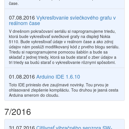
čase.
07.08.2016
Vykresľovanie sviečkového grafu v
reálnom čase
V dnešnom pokračovaní seriálu si naprogramujeme triedu,
ktorá bude vykresľovať sviečkové grafy na displeji Nokia
5110. Bude vykresľovať údaje v reálnom čase a ako zdroj
údajov nám poslúži modifikovaný kód z prvého blogu seriálu.
Triedu si naprogramujeme pomocou šablón a bude sa
skladať z jednej triedy, ktorá sa bude starať o zber údajov a
tri triedy sa budú starať o vykresľovanie rôznymi spôsobmi.
01.08.2016
Arduino IDE 1.6.10
Toto IDE prinieslo dve zaujímavé novinky. Tou prvou je
ohlasované zlepšenie kompiláciu. Tou druhou je jasná cesta
Arduina smerom do cloudu.
7/2016
31.07.2016
Citlivosť vibračného senzora SW-