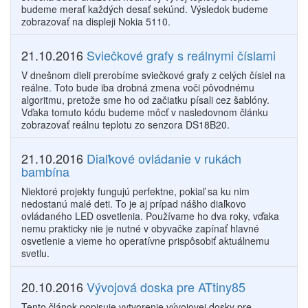
budeme merať každých desať sekúnd. Výsledok budeme
zobrazovať na displeji Nokia 5110.
21.10.2016
Sviečkové grafy s reálnymi číslami
V dnešnom dieli prerobíme sviečkové grafy z celých čísiel na
reálne. Toto bude iba drobná zmena voči pôvodnému
algoritmu, pretože sme ho od začiatku písali cez šablóny.
Vďaka tomuto kódu budeme môcť v nasledovnom článku
zobrazovať reálnu teplotu zo senzora DS18B20.
21.10.2016
Diaľkové ovládanie v rukách
bambína
Niektoré projekty fungujú perfektne, pokiaľ sa ku nim
nedostanú malé deti. To je aj prípad nášho diaľkovo
ovládaného LED osvetlenia. Používame ho dva roky, vďaka
nemu prakticky nie je nutné v obyvačke zapínať hlavné
osvetlenie a vieme ho operatívne prispôsobiť aktuálnemu
svetlu.
20.10.2016
Vývojová doska pre ATtiny85
Tento článok popisuje vytvorenie vývojovej dosky pre