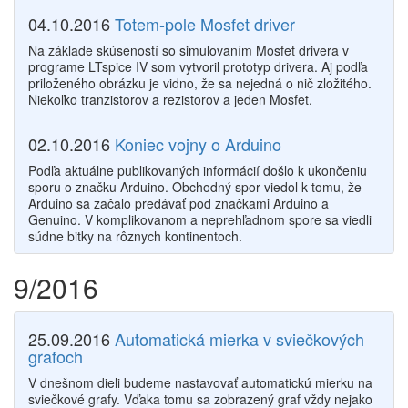
04.10.2016
Totem-pole Mosfet driver
Na základe skúseností so simulovaním Mosfet drivera v
programe LTspice IV som vytvoril prototyp drivera. Aj podľa
priloženého obrázku je vidno, že sa nejedná o nič zložitého.
Niekoľko tranzistorov a rezistorov a jeden Mosfet.
02.10.2016
Koniec vojny o Arduino
Podľa aktuálne publikovaných informácií došlo k ukončeniu
sporu o značku Arduino. Obchodný spor viedol k tomu, že
Arduino sa začalo predávať pod značkami Arduino a
Genuino. V komplikovanom a neprehľadnom spore sa viedli
súdne bitky na rôznych kontinentoch.
9/2016
25.09.2016
Automatická mierka v sviečkových
grafoch
V dnešnom dieli budeme nastavovať automatickú mierku na
sviečkové grafy. Vďaka tomu sa zobrazený graf vždy nejako