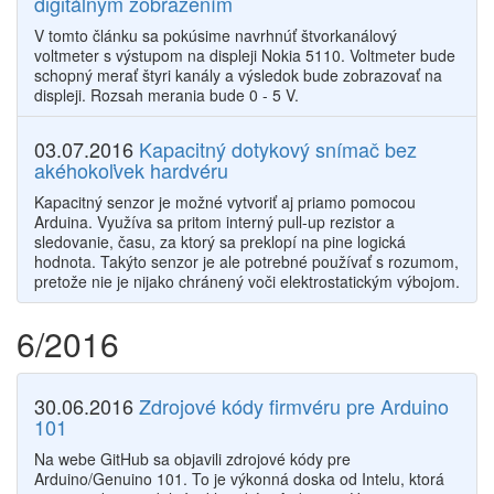
digitálnym zobrazením
V tomto článku sa pokúsime navrhnúť štvorkanálový
voltmeter s výstupom na displeji Nokia 5110. Voltmeter bude
schopný merať štyri kanály a výsledok bude zobrazovať na
displeji. Rozsah merania bude 0 - 5 V.
03.07.2016
Kapacitný dotykový snímač bez
akéhokoľvek hardvéru
Kapacitný senzor je možné vytvoriť aj priamo pomocou
Arduina. Využíva sa pritom interný pull-up rezistor a
sledovanie, času, za ktorý sa preklopí na pine logická
hodnota. Takýto senzor je ale potrebné používať s rozumom,
pretože nie je nijako chránený voči elektrostatickým výbojom.
6/2016
30.06.2016
Zdrojové kódy firmvéru pre Arduino
101
Na webe GitHub sa objavili zdrojové kódy pre
Arduino/Genuino 101. To je výkonná doska od Intelu, ktorá