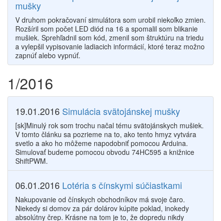
mušky
V druhom pokračovaní simulátora som urobil niekoľko zmien.
Rozšíril som počet LED diód na 16 a spomalil som blikanie
mušiek. Sprehľadnil som kód, zmenil som štruktúru na triedu
a vylepšil vypisovanie ladiacich informácií, ktoré teraz možno
zapnúť alebo vypnúť.
1/2016
19.01.2016
Simulácia svätojánskej mušky
[sk]Minulý rok som trochu načal tému svätojánskych mušiek.
V tomto článku sa pozrieme na to, ako tento hmyz vytvára
svetlo a ako ho môžeme napodobniť pomocou Arduina.
Simulovať budeme pomocou obvodu 74HC595 a knižnice
ShiftPWM.
06.01.2016
Lotéria s čínskymi súčiastkami
Nakupovanie od čínskych obchodníkov má svoje čaro.
Niekedy si domov za pár dolárov kúpite poklad, inokedy
absolútny črep. Krásne na tom je to, že dopredu nikdy