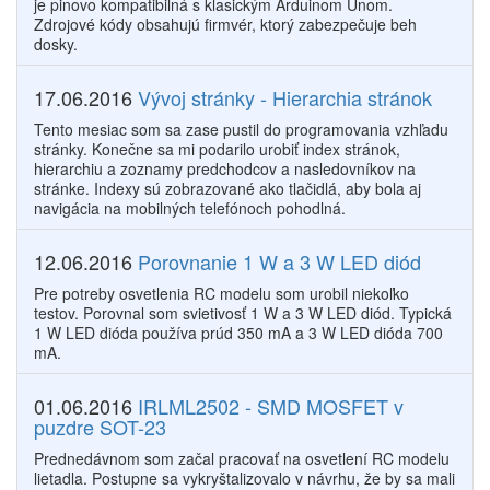
je pinovo kompatibilná s klasickým Arduinom Unom.
Zdrojové kódy obsahujú firmvér, ktorý zabezpečuje beh
dosky.
17.06.2016
Vývoj stránky - Hierarchia stránok
Tento mesiac som sa zase pustil do programovania vzhľadu
stránky. Konečne sa mi podarilo urobiť index stránok,
hierarchiu a zoznamy predchodcov a nasledovníkov na
stránke. Indexy sú zobrazované ako tlačidlá, aby bola aj
navigácia na mobilných telefónoch pohodlná.
12.06.2016
Porovnanie 1 W a 3 W LED diód
Pre potreby osvetlenia RC modelu som urobil niekoľko
testov. Porovnal som svietivosť 1 W a 3 W LED diód. Typická
1 W LED dióda používa prúd 350 mA a 3 W LED dióda 700
mA.
01.06.2016
IRLML2502 - SMD MOSFET v
puzdre SOT-23
Prednedávnom som začal pracovať na osvetlení RC modelu
lietadla. Postupne sa vykryštalizovalo v návrhu, že by sa mali