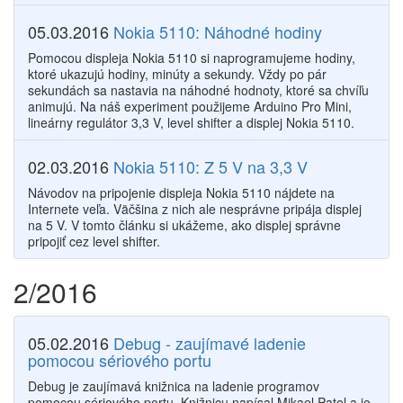
05.03.2016
Nokia 5110: Náhodné hodiny
Pomocou displeja Nokia 5110 si naprogramujeme hodiny,
ktoré ukazujú hodiny, minúty a sekundy. Vždy po pár
sekundách sa nastavia na náhodné hodnoty, ktoré sa chvíľu
animujú. Na náš experiment použijeme Arduino Pro Mini,
lineárny regulátor 3,3 V, level shifter a displej Nokia 5110.
02.03.2016
Nokia 5110: Z 5 V na 3,3 V
Návodov na pripojenie displeja Nokia 5110 nájdete na
Internete veľa. Väčšina z nich ale nesprávne pripája displej
na 5 V. V tomto článku si ukážeme, ako displej správne
pripojiť cez level shifter.
2/2016
05.02.2016
Debug - zaujímavé ladenie
pomocou sériového portu
Debug je zaujímavá knižnica na ladenie programov
pomocou sériového portu. Knižnicu napísal Mikael Patel a je