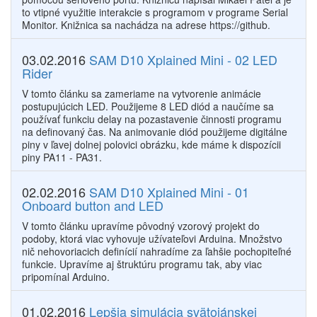
to vtipné využitie interakcie s programom v programe Serial
Monitor. Knižnica sa nachádza na adrese https://github.
03.02.2016
SAM D10 Xplained Mini - 02 LED
Rider
V tomto článku sa zameriame na vytvorenie animácie
postupujúcich LED. Použijeme 8 LED diód a naučíme sa
používať funkciu delay na pozastavenie činnosti programu
na definovaný čas. Na animovanie diód použijeme digitálne
piny v ľavej dolnej polovici obrázku, kde máme k dispozícii
piny PA11 - PA31.
02.02.2016
SAM D10 Xplained Mini - 01
Onboard button and LED
V tomto článku upravíme pôvodný vzorový projekt do
podoby, ktorá viac vyhovuje užívateľovi Arduina. Množstvo
nič nehovoriacich definícií nahradíme za ľahšie pochopiteľné
funkcie. Upravíme aj štruktúru programu tak, aby viac
pripomínal Arduino.
01.02.2016
Lepšia simulácia svätojánskej