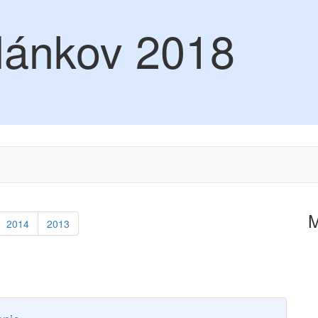
lánkov 2018
2014
2013