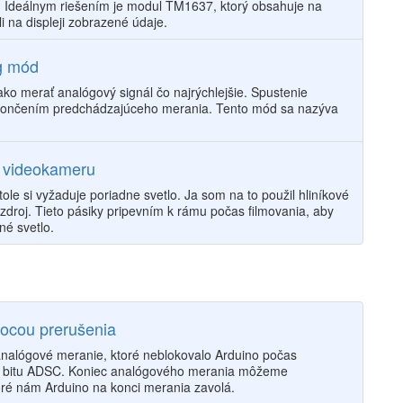
 Ideálnym riešením je modul TM1637, ktorý obsahuje na
li na displeji zobrazené údaje.
g mód
o merať analógový signál čo najrýchlejšie. Spustenie
končením predchádzajúceho merania. Tento mód sa nazýva
e videokameru
e si vyžaduje poriadne svetlo. Ja som na to použil hliníkové
 zdroj. Tieto pásiky pripevním k rámu počas filmovania, aby
né svetlo.
ocou prerušenia
nalógové meranie, ktoré neblokovalo Arduino počas
u bitu ADSC. Koniec analógového merania môžeme
oré nám Arduino na konci merania zavolá.