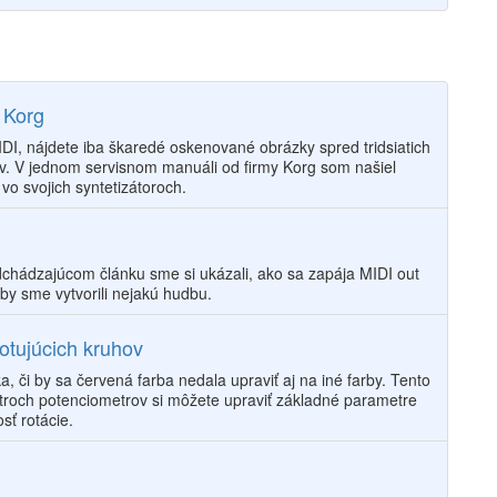
 Korg
MIDI, nájdete iba škaredé oskenované obrázky spred tridsiatich
v. V jednom servisnom manuáli od firmy Korg som našiel
o svojich syntetizátoroch.
chádzajúcom článku sme si ukázali, ako sa zapája MIDI out
aby sme vytvorili nejakú hudbu.
otujúcich kruhov
a, či by sa červená farba nedala upraviť aj na iné farby. Tento
troch potenciometrov si môžete upraviť základné parametre
sť rotácie.