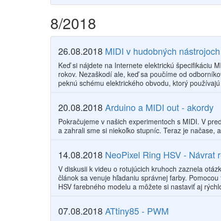
8/2018
26.08.2018
MIDI v hudobných nástrojoch
Keď si nájdete na Internete elektrickú špecifikáciu 
rokov. Nezaškodí ale, keď sa poučíme od odborníko
peknú schému elektrického obvodu, ktorý používajú v
20.08.2018
Arduino a MIDI out - akordy
Pokračujeme v našich experimentoch s MIDI. V pred
a zahrali sme si niekoľko stupníc. Teraz je načase, 
14.08.2018
NeoPixel Ring HSV - Návrat r
V diskusii k videu o rotujúcich kruhoch zaznela otázk
článok sa venuje hľadaniu správnej farby. Pomocou 
HSV farebného modelu a môžete si nastaviť aj rýchlo
07.08.2018
ATtiny85 - PWM