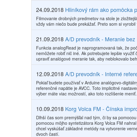
24.09.2018
Hliníkový rám ako pomôcka p
Filmovanie drobných predmetov na stole je zložitejš
vždy vám niečo bude prekážať. Preto som si vyrobil t
21.09.2018
A/D prevodník - Meranie bez
Funkcia analogRead je naprogramovaná tak, že poč
nemôžete robiť nič iné. Ak potrebujete lepšie využiť
upraviť analógové meranie tak, aby neblokovalo be
12.09.2018
A/D prevodník - Interné refe
Pokiaľ budete používať v Arduine analógovo-digitáln
referenčné napätie je AVCC. Toto implicitné nastav
výber máte viac možností, ako toto rozlíšenie meniť.
10.09.2018
Korg Volca FM - Čínska impr
Dlhší čas som premýšľal nad tým, či by sa pomoco
pomocou môjho syntetizátora Korg Volca FM nahral 
chcel vyskúšať základné metódy na vytvorenie vern
dvoch častí.