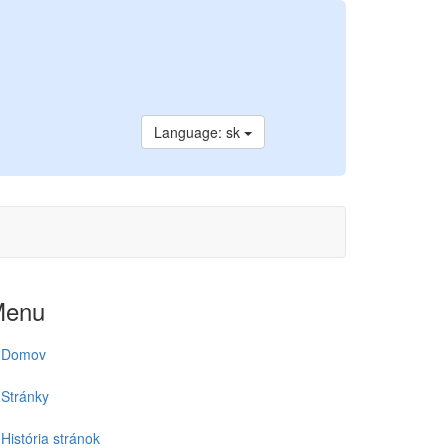
Language: sk
Menu
Domov
Stránky
História stránok