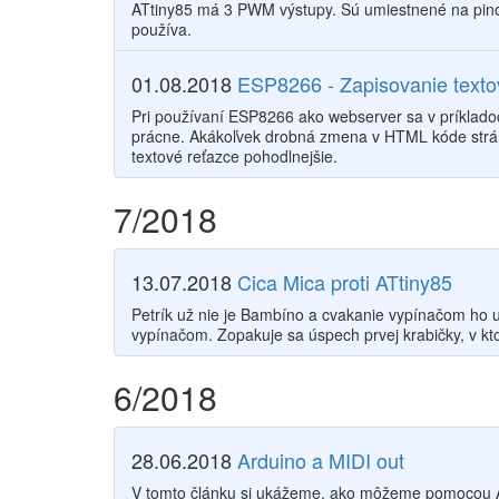
ATtiny85 má 3 PWM výstupy. Sú umiestnené na pino
používa.
01.08.2018
ESP8266 - Zapisovanie texto
Pri používaní ESP8266 ako webserver sa v príkladoc
prácne. Akákoľvek drobná zmena v HTML kóde strán
textové reťazce pohodlnejšie.
7/2018
13.07.2018
Cica Mica proti ATtiny85
Petrík už nie je Bambíno a cvakanie vypínačom ho u
vypínačom. Zopakuje sa úspech prvej krabičky, v kt
6/2018
28.06.2018
Arduino a MIDI out
V tomto článku si ukážeme, ako môžeme pomocou A