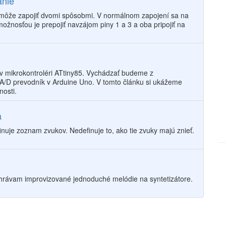
anie
môže zapojiť dvomi spôsobmi. V normálnom zapojení sa na
ožnosťou je prepojiť navzájom piny 1 a 3 a oba pripojiť na
v mikrokontroléri ATtiny85. Vychádzať budeme z
 A/D prevodník v Arduine Uno. V tomto článku si ukážeme
nosti.
a
uje zoznam zvukov. Nedefinuje to, ako tie zvuky majú znieť.
hrávam improvizované jednoduché melódie na syntetizátore.