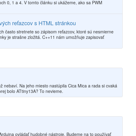
ch 0, 1 a 4. V tomto článku si ukážeme, ako sa PWM
vých reťazcov s HTML stránkou
h často stretnete so zápisom reťazcov, ktoré sú nesmierne
ky je strašne zložitá. C++11 nám umožňuje zapisovať
ž nebaví. Na jeho miesto nastúpila Cica Mica a rada si cvaká
orej bolo ATtiny13A? To nevieme.
rduina ovládať hudobné nástroje. Budeme na to používať