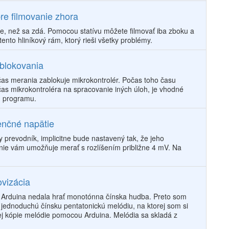
re filmovanie zhora
ie, než sa zdá. Pomocou statívu môžete filmovať iba zboku a
ento hliníkový rám, ktorý rieši všetky problémy.
 blokovania
as merania zablokuje mikrokontrolér. Počas toho času
 čas mikrokontroléra na spracovanie iných úloh, je vhodné
h programu.
renčné napätie
y prevodník, implicitne bude nastavený tak, že jeho
enie vám umožňuje merať s rozlíšením približne 4 mV. Na
ovizácia
u Arduina nedala hrať monotónna čínska hudba. Preto som
jednoduchú čínsku pentatonickú melódiu, na ktorej som si
ej kópie melódie pomocou Arduina. Melódia sa skladá z