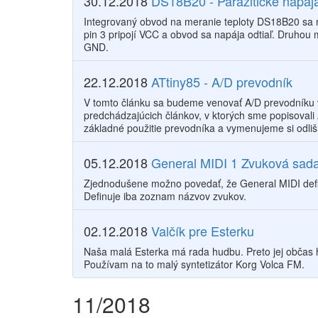
30.12.2018
DS18B20 - Parazitické napáj
Integrovaný obvod na meranie teploty DS18B20 sa 
pin 3 pripojí VCC a obvod sa napája odtiaľ. Druhou m
GND.
22.12.2018
ATtiny85 - A/D prevodník
V tomto článku sa budeme venovať A/D prevodníku 
predchádzajúcich článkov, v ktorých sme popisovali
základné použitie prevodníka a vymenujeme si odliš
05.12.2018
General MIDI 1 Zvuková sad
Zjednodušene možno povedať, že General MIDI defin
Definuje iba zoznam názvov zvukov.
02.12.2018
Valčík pre Esterku
Naša malá Esterka má rada hudbu. Preto jej občas 
Používam na to malý syntetizátor Korg Volca FM.
11/2018