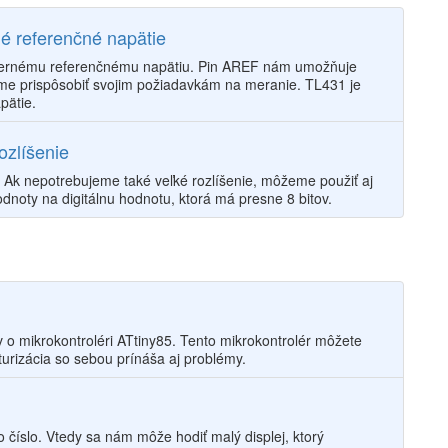
é referenčné napätie
nternému referenčnému napätiu. Pin AREF nám umožňuje
žeme prispôsobiť svojim požiadavkám na meranie. TL431 je
pätie.
ozlíšenie
. Ak nepotrebujeme také veľké rozlíšenie, môžeme použiť aj
odnoty na digitálnu hodnotu, ktorá má presne 8 bitov.
 o mikrokontroléri ATtiny85. Tento mikrokontrolér môžete
turizácia so sebou prínáša aj problémy.
 číslo. Vtedy sa nám môže hodiť malý displej, ktorý