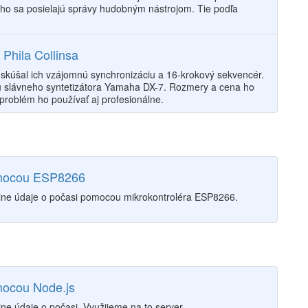
rého sa posielajú správy hudobným nástrojom. Tie podľa
Phila Collinsa
dskúšal ich vzájomnú synchronizáciu a 16-krokový sekvencér.
piou slávneho syntetizátora Yamaha DX-7. Rozmery a cena ho
problém ho používať aj profesionálne.
omocou ESP8266
nline údaje o počasi pomocou mikrokontroléra ESP8266.
mocou Node.js
ine údaje o počasi. Využijeme na to server