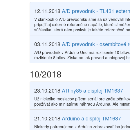
12.11.2018
A/D prevodník - TL431 extern
V článkoch o A/D prevodníku sme sa už venovali i
pripojiť aj externé referenčné napätie, ktoré si mô
súčiastka, ktorá nám poskytuje takéto referenčné na
03.11.2018
A/D prevodník - osembitové r
A/D prevodník v Arduino Uno má rozlíšenie 10 bitov
rozlíšenie 8 bitov. Získame tak prevod analógovej h
10/2018
23.10.2018
ATtiny85 a displej TM1637
Už niekoľko mesiacov píšem seriál pre začiatočníkov
používať ako miniatúrnu náhradu Arduina. Ale minia
21.10.2018
Arduino a displej TM1637
Niekedy potrebujeme z Arduina zobrazovať iba jedno