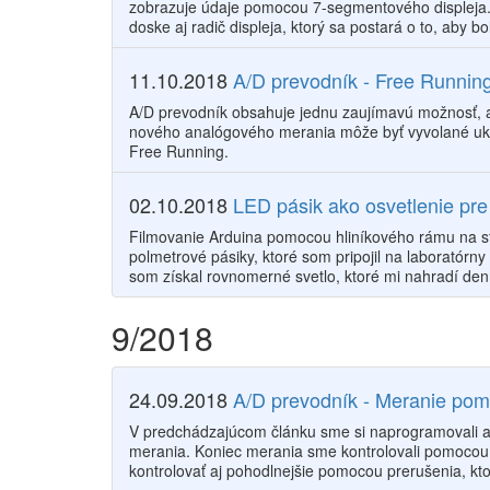
zobrazuje údaje pomocou 7-segmentového displeja.
doske aj radič displeja, ktorý sa postará o to, aby bo
11.10.2018
A/D prevodník - Free Runnin
A/D prevodník obsahuje jednu zaujímavú možnosť, ak
nového analógového merania môže byť vyvolané u
Free Running.
02.10.2018
LED pásik ako osvetlenie pr
Filmovanie Arduina pomocou hliníkového rámu na stol
polmetrové pásiky, ktoré som pripojil na laboratórny
som získal rovnomerné svetlo, ktoré mi nahradí den
9/2018
24.09.2018
A/D prevodník - Meranie pom
V predchádzajúcom článku sme si naprogramovali a
merania. Koniec merania sme kontrolovali pomoco
kontrolovať aj pohodlnejšie pomocou prerušenia, kt