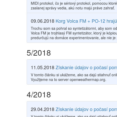
MIDI protokol, čo je sériový protokol, pomocou kto
zaslanej správy vedia, akú notu majú práve zahrať.
09.06.2018
Korg Volca FM + PO-12 hrajú 
Trochu som sa pohral so syntetizátormi, aby som o
Volca FM je trojhlasý FM syntetizátor, ktorý je kó
predurčujú na domáce experimentovanie, ale nie je 
5/2018
11.05.2018
Získanie údajov o počasí p
V tomto článku si ukážeme, ako sa dajú stiahnuť o
Využijeme na to server openweathermap.org.
4/2018
29.04.2018
Získanie údajov o počasí po
V tomto článku si ukážeme, ako sa dajú stiahnuť onl